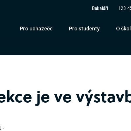
Bakaláři
123 4
Pro uchazeče
Pro studenty
O ško
čební obory
Maturitní obory
sign skla
Obchodník
ekce je ve výstav
chnologie skla
Užitá malba
ěleckořemeslné zpracování skla
lář - výrobce a zušlechťovatel skla
i.