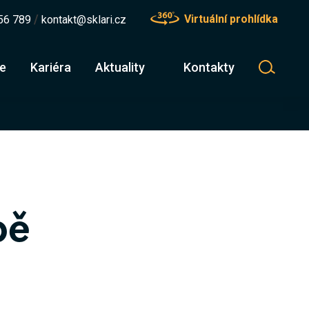
/
Virtuální prohlídka
56 789
kontakt@sklari.cz
le
Kariéra
Aktuality
Kontakty
Nástavbové obory
Podnikání
bě