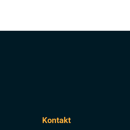
Jak se stát studentem ›
Dokumenty ke stažení ›
Kontakt