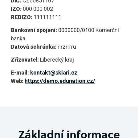
DIČ:
CZ00851167
Kontakty
IZO:
000 000 002
Technologie skla
REDIZO:
111111111
Uměleckořemeslné zpracování skla
Bankovní spojení:
0000000/0100 Komerční
vyhledávání
banka
Sklář - výrobce a zušlechťovatel skla
Datová schránka:
rirzrrrru
Obchodník
Zřizovatel:
Liberecký kraj
Bakaláři
E-mail:
kontakt@sklari.cz
Užitá malba
Web:
https://demo.edunation.cz/
123 456 789
Podnikání
kontakt@sklari.cz
Základní informace