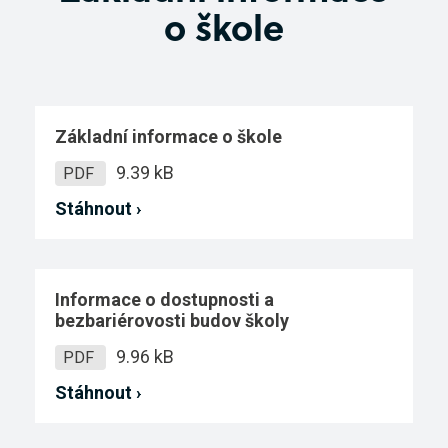
o škole
Virtuální prohlídka
Základní informace o škole
9.39 kB
PDF
Stáhnout ›
Informace o dostupnosti a
bezbariérovosti budov školy
9.96 kB
PDF
Stáhnout ›