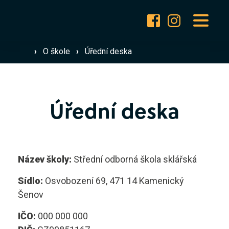
Pro uchazeče
Přijímací řízení ›
›
O škole
›
Úřední deska
Pro studenty
Dny otevřených dveří ›
Proč studovat u nás? ›
Úřední deska
O škole
Prohlédnout obory ›
Kariéra
Často kladené otázky ›
Název školy:
Střední odborná škola sklářská
Jak se stát studentem ›
Sídlo:
Osvobození 69, 471 14 Kamenický
Aktuality
Šenov
Dokumenty ke stažení ›
IČO:
000 000 000
Design skla