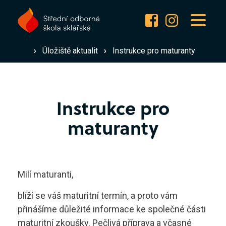
Pro uchazeče
Přijímací řízení ›
Pro studenty
›
Úložiště aktualit
›
Instrukce pro maturanty
Dny otevřených dveří ›
Proč studovat u nás? ›
O škole
Instrukce pro
Prohlédnout obory ›
maturanty
Kariéra
Často kladené otázky ›
Jak se stát studentem ›
Milí maturanti,
Aktuality
Dokumenty ke stažení ›
blíží se váš maturitní termín, a proto vám
přinášíme důležité informace ke společné části
Design skla
maturitní zkoušky. Pečlivá příprava a včasné