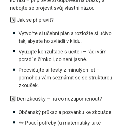
komisi – připravte si odpovědi na otázky a
nebojte se projevit svůj vlastní názor.
3️⃣ Jak se připravit?
Vytvořte si učební plán a rozložte si učivo
tak, abyste ho zvládli v klidu.
Využijte konzultace s učiteli – rádi vám
poradí s čímkoli, co není jasné.
Procvičujte si testy z minulých let –
pomohou vám seznámit se se strukturou
zkoušek.
4️⃣ Den zkoušky – na co nezapomenout?
Občanský průkaz a pozvánku ke zkoušce
✏️ Psací potřeby (u matematiky také