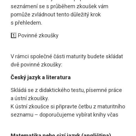
Kontakty
seznámení se s průběhem zkoušek vám
Technologie skla
pomůže zvládnout tento důležitý krok
s přehledem.
Uměleckořemeslné zpracování skla
vyhledávání
1️⃣ Povinné zkoušky
Sklář - výrobce a zušlechťovatel skla
Obchodník
Bakaláři
V rámci společné části maturity budete skládat
dvě povinné zkoušky:
Užitá malba
Český jazyk a literatura
123 456 789
Podnikání
Skládá se z didaktického testu, písemné práce
a ústní zkoušky.
K ústní zkoušce si připravte četbu z maturitního
kontakt@sklari.cz
seznamu – doporučujeme vybírat knihy včas
Virtuální prohlídka
Matematika nebo cizí jazyk (angličtina)