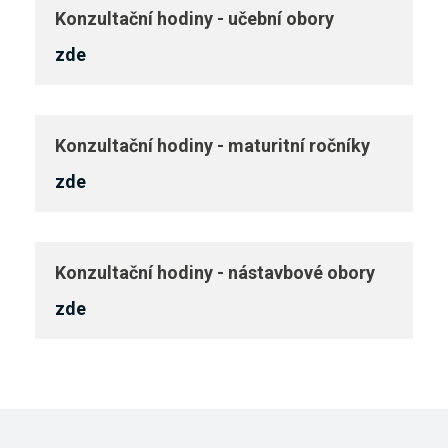
Konzultační hodiny - učební obory
Design skla
zde
Kontakty
Technologie skla
Uměleckořemeslné zpracování skla
Konzultační hodiny - maturitní ročníky
vyhledávání
zde
Sklář - výrobce a zušlechťovatel skla
Obchodník
Bakaláři
Konzultační hodiny - nástavbové obory
Užitá malba
zde
123 456 789
Podnikání
kontakt@sklari.cz